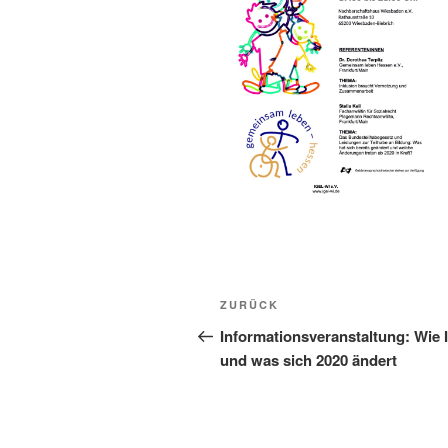
Beitragsnavigation
Vorheriger
ZURÜCK
Beitrag
Informationsveranstaltung: Wie I
und was sich 2020 ändert