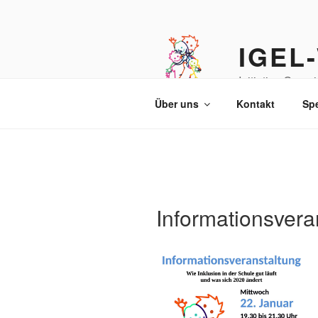
Zum
Inhalt
springen
IGEL-
Initiative Gem
Über uns
Kontakt
Sp
Informationsvera